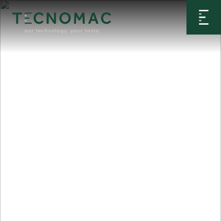
Home
>
Prodotti
>
Refrigeratori d’acqua
>
Rapidmac
50