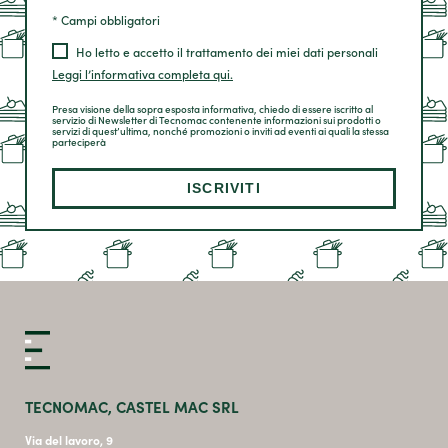
* Campi obbligatori
Ho letto e accetto il trattamento dei miei dati personali
Leggi l’informativa completa qui.
Presa visione della sopra esposta informativa, chiedo di essere iscritto al
servizio di Newsletter di Tecnomac contenente informazioni sui prodotti o
servizi di quest’ultima, nonché promozioni o inviti ad eventi ai quali la stessa
parteciperà
TECNOMAC, CASTEL MAC SRL
Via del lavoro, 9