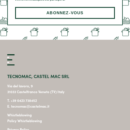
TECNOMAC, CASTEL MAC SRL
Via del lavoro, 9
31033 Castelfranco Veneto (TV) Italy
T. +39 0423 738452
E. tecnomac@castelmac.it
Whistleblowing
Policy Whistleblowing
Privacy Policy